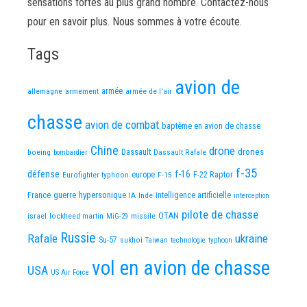
sensations fortes au plus grand nombre. Contactez-nous
pour en savoir plus. Nous sommes à votre écoute.
Tags
avion de
allemagne
armement
armée
armée de l'air
chasse
avion de combat
baptême en avion de chasse
Chine
drone
Dassault
drones
boeing
Dassault Rafale
bombardier
f-35
défense
f-16
F-22 Raptor
Eurofighter typhoon
europe
F-15
France
guerre
hypersonique
IA
Inde
intelligence artificielle
interception
pilote de chasse
OTAN
israel
lockheed martin
missile
MiG-29
Russie
Rafale
ukraine
Su-57
sukhoi
Taiwan
technologie
typhoon
vol en avion de chasse
USA
US Air Force