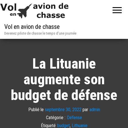
Vol en avion de chasse
Devenez pilote de chasse le temps d'une journée
La Lituanie
augmente son
budget de défense
Publié le
septembre 30, 2022
par
admin
Catégorie :
Défense
Étiqueté
budget
,
Lithuanie