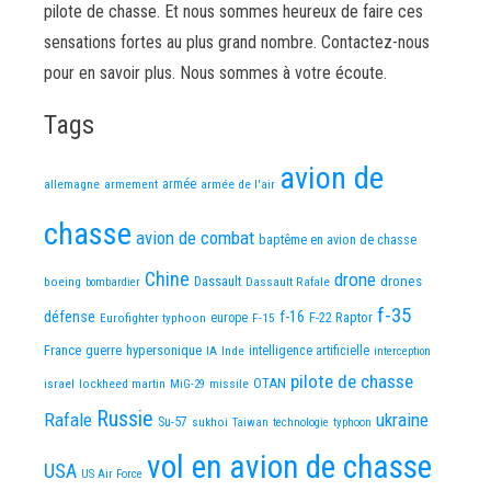
pilote de chasse. Et nous sommes heureux de faire ces
sensations fortes au plus grand nombre. Contactez-nous
pour en savoir plus. Nous sommes à votre écoute.
Tags
avion de
allemagne
armement
armée
armée de l'air
chasse
avion de combat
baptême en avion de chasse
Chine
drone
Dassault
drones
boeing
Dassault Rafale
bombardier
f-35
défense
f-16
F-22 Raptor
Eurofighter typhoon
europe
F-15
France
guerre
hypersonique
IA
Inde
intelligence artificielle
interception
pilote de chasse
OTAN
israel
lockheed martin
missile
MiG-29
Russie
Rafale
ukraine
Su-57
sukhoi
Taiwan
technologie
typhoon
vol en avion de chasse
USA
US Air Force