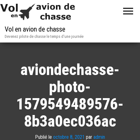
Vol en avion de chasse
Devenez pilote de chasse le temps d'une journée
aviondechasse-
photo-
1579549489576-
8b3a0ec036ac
Publié le
octobre 8, 2021
par
admin