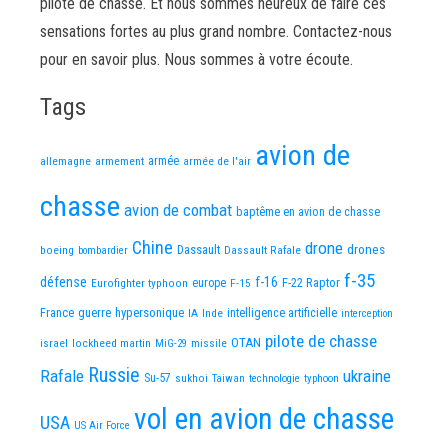
pilote de chasse. Et nous sommes heureux de faire ces
sensations fortes au plus grand nombre. Contactez-nous
pour en savoir plus. Nous sommes à votre écoute.
Tags
avion de
allemagne
armement
armée
armée de l'air
chasse
avion de combat
baptême en avion de chasse
Chine
drone
Dassault
drones
boeing
Dassault Rafale
bombardier
f-35
défense
f-16
F-22 Raptor
Eurofighter typhoon
europe
F-15
France
guerre
hypersonique
IA
Inde
intelligence artificielle
interception
pilote de chasse
OTAN
israel
lockheed martin
missile
MiG-29
Russie
Rafale
ukraine
Su-57
sukhoi
Taiwan
technologie
typhoon
vol en avion de chasse
USA
US Air Force