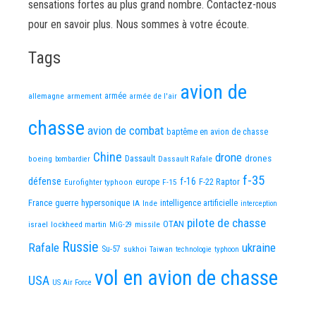
sensations fortes au plus grand nombre. Contactez-nous
pour en savoir plus. Nous sommes à votre écoute.
Tags
avion de
allemagne
armement
armée
armée de l'air
chasse
avion de combat
baptême en avion de chasse
Chine
drone
Dassault
drones
boeing
Dassault Rafale
bombardier
f-35
défense
f-16
F-22 Raptor
Eurofighter typhoon
europe
F-15
France
guerre
hypersonique
IA
Inde
intelligence artificielle
interception
pilote de chasse
OTAN
israel
lockheed martin
missile
MiG-29
Russie
Rafale
ukraine
Su-57
sukhoi
Taiwan
technologie
typhoon
vol en avion de chasse
USA
US Air Force