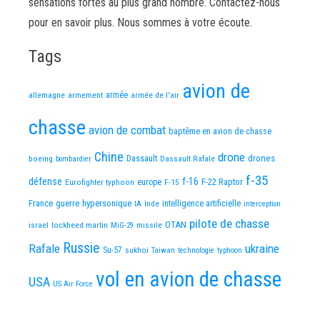
sensations fortes au plus grand nombre. Contactez-nous
pour en savoir plus. Nous sommes à votre écoute.
Tags
avion de
allemagne
armement
armée
armée de l'air
chasse
avion de combat
baptême en avion de chasse
Chine
drone
Dassault
drones
boeing
Dassault Rafale
bombardier
f-35
défense
f-16
F-22 Raptor
Eurofighter typhoon
europe
F-15
France
guerre
hypersonique
IA
Inde
intelligence artificielle
interception
pilote de chasse
OTAN
israel
lockheed martin
missile
MiG-29
Russie
Rafale
ukraine
Su-57
sukhoi
Taiwan
technologie
typhoon
vol en avion de chasse
USA
US Air Force