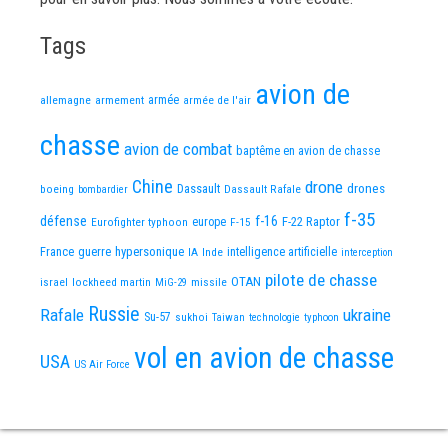
Tags
avion de
allemagne
armement
armée
armée de l'air
chasse
avion de combat
baptême en avion de chasse
Chine
drone
Dassault
drones
boeing
Dassault Rafale
bombardier
f-35
défense
f-16
F-22 Raptor
Eurofighter typhoon
europe
F-15
France
guerre
hypersonique
IA
Inde
intelligence artificielle
interception
pilote de chasse
OTAN
israel
lockheed martin
missile
MiG-29
Russie
Rafale
ukraine
Su-57
sukhoi
Taiwan
technologie
typhoon
vol en avion de chasse
USA
US Air Force