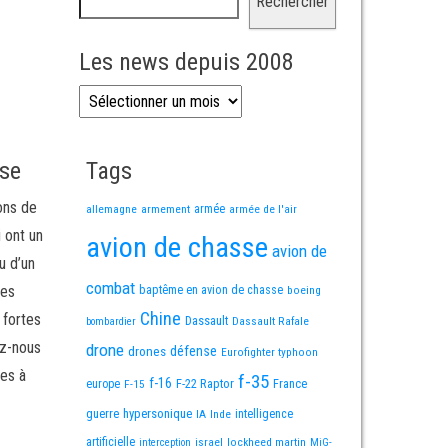
Rechercher
Les news depuis 2008
Les news depuis 2008
sse
Tags
ons de
allemagne
armement
armée
armée de l'air
i ont un
avion de chasse
avion de
u d’un
combat
mes
baptême en avion de chasse
boeing
Chine
 fortes
Dassault
Dassault Rafale
bombardier
ez-nous
drone
défense
drones
Eurofighter typhoon
es à
f-35
f-16
F-22 Raptor
France
europe
F-15
guerre
hypersonique
IA
Inde
intelligence
artificielle
israel
lockheed martin
interception
MiG-