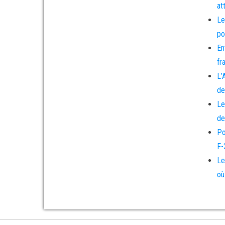
at
Le
po
En
fr
L’
de
Le
de
Po
F-
Le
où