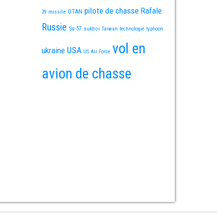
pilote de chasse
Rafale
OTAN
missile
29
Russie
Su-57
sukhoi
Taiwan
technologie
typhoon
vol en
USA
ukraine
US Air Force
avion de chasse