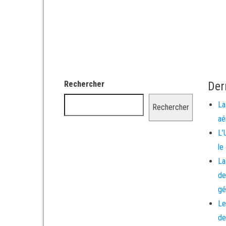
Rechercher
Der
La
Rechercher
aé
L’
le
La
de
gé
Le
de