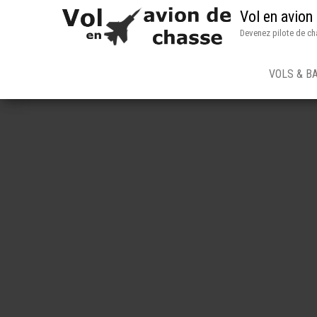
Vol en avion
Devenez pilote de ch
VOLS & B