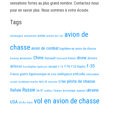
sensations fortes au plus grand nombre. Contactez-nous
pour en savoir plus. Nous sommes à votre écoute.
Tags
avion de
allemagne
armement
armée
armée de l'air
chasse
avion de combat
baptême en avion de chasse
Chine
drone
Dassault
drones
boeing
Dassault Rafale
bombardier
f-35
défense
f-16
F-22 Raptor
Eurofighter typhoon
europe
F-15
France
guerre
hypersonique
IA
Inde
intelligence artificielle
interception
pilote de chasse
OTAN
israel
lockheed martin
missile
MiG-29
Russie
Rafale
ukraine
Su-57
sukhoi
Taiwan
technologie
typhoon
vol en avion de chasse
USA
US Air Force