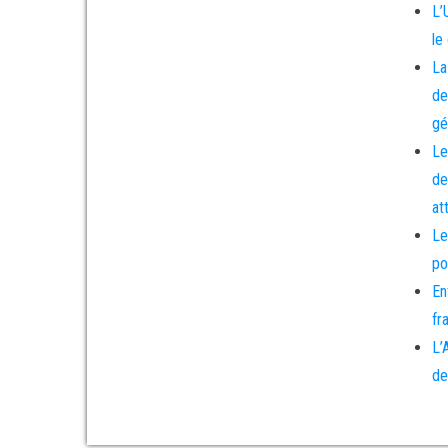
L’
le
La
de
gé
Le
de
at
Le
po
En
fr
L’
de