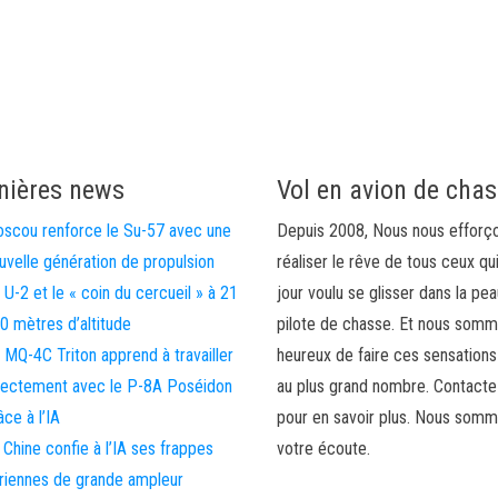
nières news
Vol en avion de cha
scou renforce le Su-57 avec une
Depuis 2008, Nous nous efforç
uvelle génération de propulsion
réaliser le rêve de tous ceux qu
 U-2 et le « coin du cercueil » à 21
jour voulu se glisser dans la pea
0 mètres d’altitude
pilote de chasse. Et nous som
 MQ-4C Triton apprend à travailler
heureux de faire ces sensations
rectement avec le P-8A Poséidon
au plus grand nombre. Contact
âce à l’IA
pour en savoir plus. Nous somm
 Chine confie à l’IA ses frappes
votre écoute.
riennes de grande ampleur