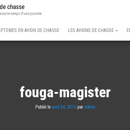
 de chasse
asse le temps d'une journée
APTEMES EN AVION DE CHASSE
LES AVIONS DE CHASSE
E
fouga-magister
Publié le
avril 24, 2015
par
admin