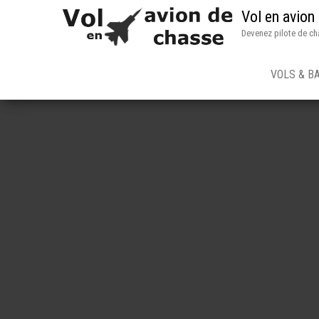
Vol en avion
Devenez pilote de ch
VOLS & B