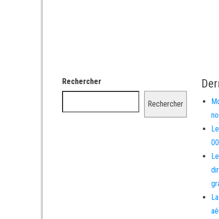
Rechercher
Der
Mo
Rechercher
no
Le
00
Le
di
gr
La
aé