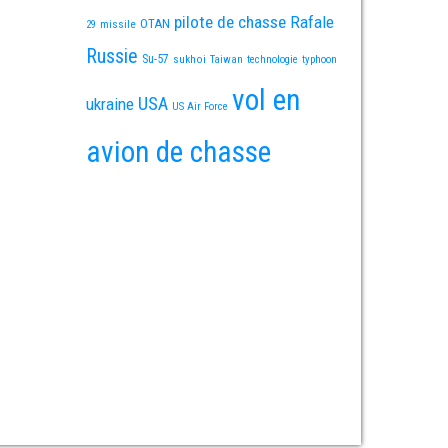
pilote de chasse
Rafale
OTAN
missile
29
Russie
Su-57
sukhoi
Taiwan
technologie
typhoon
vol en
USA
ukraine
US Air Force
avion de chasse