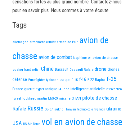
sensations fortes au plus grand nombre. Contactez-nous
pour en savoir plus. Nous sommes à votre écoute.
Tags
avion de
allemagne
armement
armée
armée de l'air
chasse
avion de combat
baptême en avion de chasse
Chine
drone
Dassault
drones
boeing
Dassault Rafale
bombardier
f-35
défense
f-16
F-22 Raptor
Eurofighter typhoon
europe
F-15
France
guerre
hypersonique
IA
Inde
intelligence artificielle
interception
pilote de chasse
OTAN
israel
lockheed martin
missile
MiG-29
Russie
Rafale
ukraine
Su-57
sukhoi
Taiwan
technologie
typhoon
vol en avion de chasse
USA
US Air Force