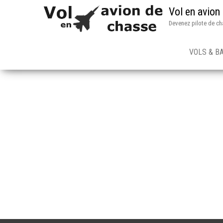
Vol en avion
Devenez pilote de ch
VOLS & B