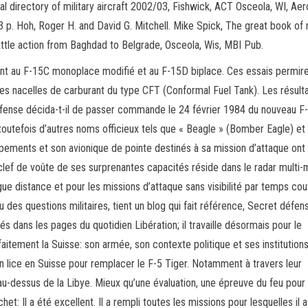
nal directory of military aircraft 2002/03, Fishwick, ACT Osceola, WI, Ae
3 p. Hoh, Roger H. and David G. Mitchell. Mike Spick, The great book o
battle action from Baghdad to Belgrade, Osceola, Wis, MBI Pub.
ment au F-15C monoplace modifié et au F-15D biplace. Ces essais permir
es nacelles de carburant du type CFT (Conformal Fuel Tank). Les résult
éfense décida-t-il de passer commande le 24 février 1984 du nouveau F
toutefois d’autres noms officieux tels que « Beagle » (Bomber Eagle) e
ements et son avionique de pointe destinés à sa mission d’attaque ont 
clef de voûte de ses surprenantes capacités réside dans le radar multi
gue distance et pour les missions d’attaque sans visibilité par temps cou
des questions militaires, tient un blog qui fait référence, Secret défen
més dans les pages du quotidien Libération; il travaille désormais pour le
itement la Suisse: son armée, son contexte politique et ses institutions
n lice en Suisse pour remplacer le F-5 Tiger. Notamment à travers leur
u-dessus de la Libye. Mieux qu’une évaluation, une épreuve du feu pour 
et: Il a été excellent. Il a rempli toutes les missions pour lesquelles il 