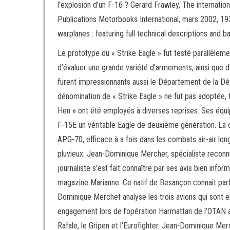
l’explosion d’un F-16 ? Gerard Frawley, The internatio
Publications Motorbooks International, mars 2002, 19
warplanes : featuring full technical descriptions and 
Le prototype du « Strike Eagle » fut testé parallèle
d’évaluer une grande variété d’armements, ainsi que d
furent impressionnants aussi le Département de la D
dénomination de « Strike Eagle » ne fut pas adoptée, 
Hen » ont été employés à diverses reprises. Ses équip
F-15E un véritable Eagle de deuxième génération. La 
APG-70, efficace à a fois dans les combats air-air lon
pluvieux. Jean-Dominique Mercher, spécialiste reconnu 
journaliste s’est fait connaître par ses avis bien infor
magazine Marianne. Ce natif de Besançon connaît parfa
Dominique Merchet analyse les trois avions qui sont e
engagement lors de l’opération Harmattan de l’OTAN a
Rafale, le Gripen et l’Eurofighter. Jean-Dominique Merch