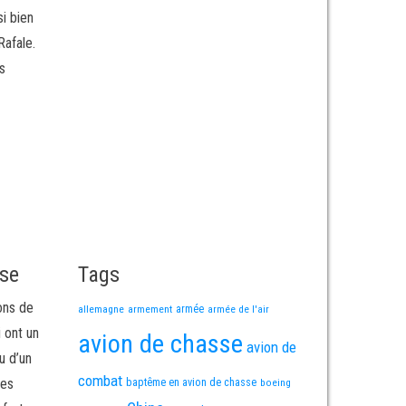
i bien
Rafale.
s
sse
Tags
ons de
allemagne
armement
armée
armée de l'air
i ont un
avion de chasse
avion de
u d’un
combat
mes
baptême en avion de chasse
boeing