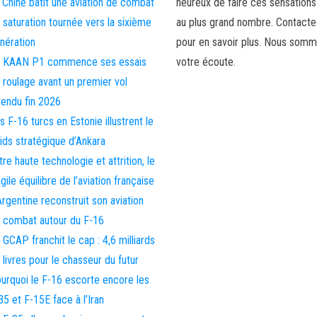
 Chine bâtit une aviation de combat
heureux de faire ces sensations
 saturation tournée vers la sixième
au plus grand nombre. Contact
nération
pour en savoir plus. Nous somm
 KAAN P1 commence ses essais
votre écoute.
 roulage avant un premier vol
tendu fin 2026
s F-16 turcs en Estonie illustrent le
ids stratégique d’Ankara
tre haute technologie et attrition, le
agile équilibre de l’aviation française
Argentine reconstruit son aviation
 combat autour du F-16
 GCAP franchit le cap : 4,6 milliards
 livres pour le chasseur du futur
urquoi le F-16 escorte encore les
35 et F-15E face à l’Iran