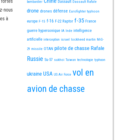
Chine
 fortes
Dassault
Dassault Rafale
bombardier
ez-nous
drone
défense
drones
Eurofighter typhoon
es à
f-35
f-16
F-22 Raptor
France
europe
F-15
guerre
hypersonique
IA
Inde
intelligence
artificielle
israel
lockheed martin
interception
MiG-
pilote de chasse
Rafale
OTAN
missile
29
Russie
Su-57
sukhoi
Taiwan
technologie
typhoon
vol en
USA
ukraine
US Air Force
avion de chasse