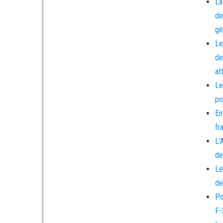
La
de
gé
Le
de
at
Le
po
En
fr
L’
de
Le
de
Po
F-