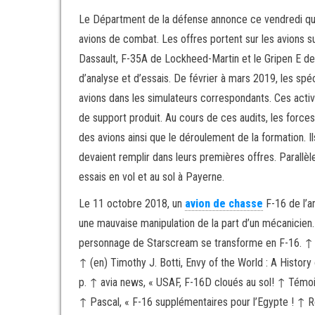
Le Départment de la défense annonce ce vendredi que 
avions de combat. Les offres portent sur les avions s
Dassault, F-35A de Lockheed-Martin et le Gripen E d
d’analyse et d’essais. De février à mars 2019, les sp
avions dans les simulateurs correspondants. Ces activi
de support produit. Au cours de ces audits, les forces
des avions ainsi que le déroulement de la formation. Il
devaient remplir dans leurs premières offres. Parallèl
essais en vol et au sol à Payerne.
Le 11 octobre 2018, un
avion de chasse
F-16 de l’a
une mauvaise manipulation de la part d’un mécanicien
personnage de Starscream se transforme en F-16. ↑ (f
↑ (en) Timothy J. Botti, Envy of the World : A History
p. ↑ avia news, « USAF, F-16D cloués au sol! ↑ Témoig
↑ Pascal, « F-16 supplémentaires pour l’Egypte ! ↑ Ro