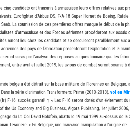
cinq candidats ont transmis à armasuisse leurs offres relatives aux pr
uivants: Eurofighter d’Airbus DS, F/A-18 Super Hornet de Boeing, Rafale
e Saab. La soumission de ces premières offres marque le début de la p
écialistes d’armasuisse et des Forces aériennes procéderont aux essais 
tés auront lieu chez les candidats et se dérouleront parallèlement aux a
 aériennes des pays de fabrication présenteront l’exploitation et la mai
s seront suivis par l’analyse des réponses au questionnaire que les fabri
ement, entre avril et juillet 2019, les avions de combat seront soumis à 
rmée belge a été détruit sur la base militaire de Florennes en Belgique, 
. Dans la série d’animation Transformers: Prime (2010-2013),
vol en Mi
r) F-16: succès garanti! ↑ « Les F-16 seront dotés d’un évitement du re
 of the Us Economy and Big Business, Algora Publishing, 1er juillet 2006,
nage du Lt. Col David Goldfein, abattu le 19 mai 1999 au-dessus de la 
nan Tésorière, « En Belgique, une mauvaise manipulation à l’origine de