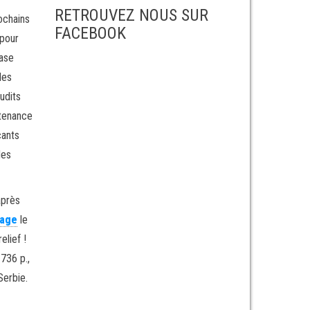
RETROUVEZ NOUS SUR
ochains
FACEBOOK
 pour
hase
des
udits
ntenance
cants
des
après
rage
le
lief !
 736 p.,
Serbie.