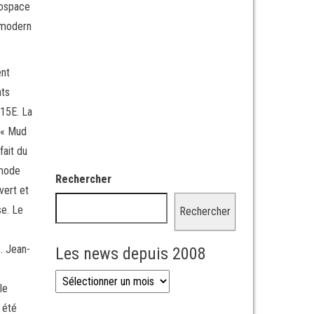
rospace
f modern
ent
ats
-15E. La
t « Mud
fait du
-mode
Rechercher
vert et
se. Le
Rechercher
. Jean-
Les news depuis 2008
Les news depuis 2008
le
a été