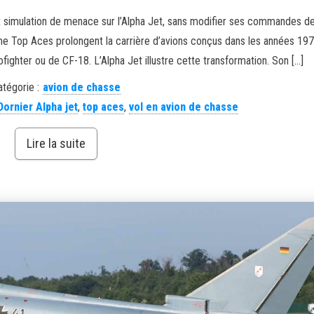
 simulation de menace sur l’Alpha Jet, sans modifier ses commandes de
e Top Aces prolongent la carrière d’avions conçus dans les années 19
ofighter ou de CF-18. L’Alpha Jet illustre cette transformation. Son […]
atégorie :
avion de chasse
Dornier Alpha jet
,
top aces
,
vol en avion de chasse
Lire la suite