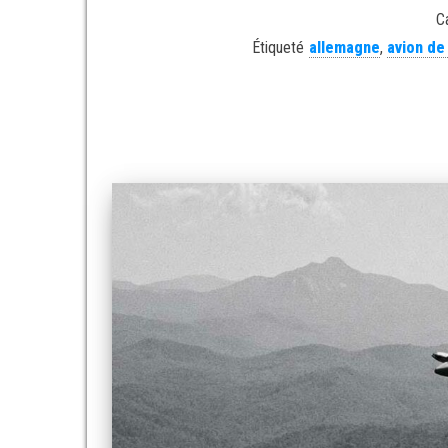
C
Étiqueté
allemagne
,
avion de