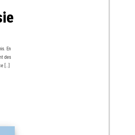
sie
is. En
nt des
ce […]