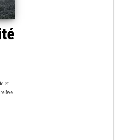
ité
le et
 relève