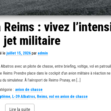
 Reims : vivez l’intens
 jet militaire
é le
juillet 15, 2026
par
admin
atros avec un pilote de chasse, entre briefing, voltige, vol en patrouil
 de Reims Prendre place dans le cockpit d’un avion militaire à réaction ne
 du simulateur. À l’aéroport de Reims-Prunay, en […]
atégorie :
avion de chasse
ptême
,
L-39 Albatros
,
Reims
,
vol en avion de chasse
Lire la suite