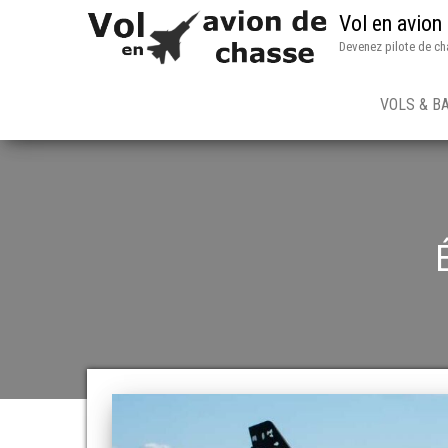
Vol en avion
Devenez pilote de ch
VOLS & B