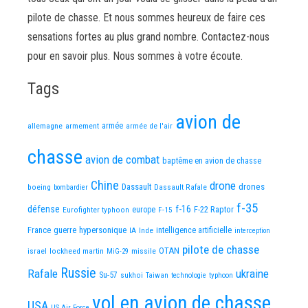
pilote de chasse. Et nous sommes heureux de faire ces
sensations fortes au plus grand nombre. Contactez-nous
pour en savoir plus. Nous sommes à votre écoute.
Tags
avion de
allemagne
armement
armée
armée de l'air
chasse
avion de combat
baptême en avion de chasse
Chine
drone
Dassault
drones
boeing
Dassault Rafale
bombardier
f-35
défense
f-16
F-22 Raptor
Eurofighter typhoon
europe
F-15
France
guerre
hypersonique
IA
Inde
intelligence artificielle
interception
pilote de chasse
OTAN
israel
lockheed martin
missile
MiG-29
Russie
Rafale
ukraine
Su-57
sukhoi
Taiwan
technologie
typhoon
vol en avion de chasse
USA
US Air Force