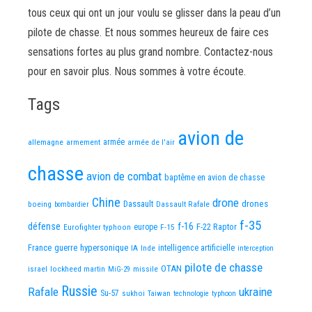
tous ceux qui ont un jour voulu se glisser dans la peau d’un
pilote de chasse. Et nous sommes heureux de faire ces
sensations fortes au plus grand nombre. Contactez-nous
pour en savoir plus. Nous sommes à votre écoute.
Tags
avion de
allemagne
armement
armée
armée de l'air
chasse
avion de combat
baptême en avion de chasse
Chine
drone
Dassault
drones
boeing
Dassault Rafale
bombardier
f-35
défense
f-16
F-22 Raptor
Eurofighter typhoon
europe
F-15
France
guerre
hypersonique
IA
Inde
intelligence artificielle
interception
pilote de chasse
OTAN
israel
lockheed martin
missile
MiG-29
Russie
Rafale
ukraine
Su-57
sukhoi
Taiwan
technologie
typhoon