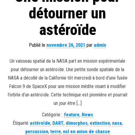
détourner un
astéroïde
Publié le
novembre 26, 2021
par
admin
Un vaisseau spatial de la NASA part en mission expérimentale
pour détourner un astéroïde. Une petite sonde spatiale de la
NASA a décollé de la Californie tôt mercredi à bord d’une fusée
Falcon 9 de SpaceX pour une mission inédite visant à modifier
l’orbite d’un astéroïde. Cette technique est pionnière et pourrait
un jour être […]
Catégorie :
feature
,
News
Étiqueté
astéroïde
,
DART
,
dimorphos
,
extinction
,
nasa
,
percussion
,
terre
,
vol en avion de chasse