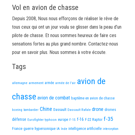
Vol en avion de chasse
Depuis 2008, Nous nous efforçons de réaliser le rêve de
tous ceux qui ont un jour voulu se glisser dans la peau d’un
pilote de chasse. Et nous sommes heureux de faire ces
sensations fortes au plus grand nombre. Contactez-nous
pour en savoir plus. Nous sommes à votre écoute.
Tags
avion de
allemagne
armement
armée
armée de l'air
chasse
avion de combat
baptême en avion de chasse
Chine
drone
Dassault
drones
boeing
Dassault Rafale
bombardier
f-35
défense
f-16
F-22 Raptor
Eurofighter typhoon
europe
F-15
France
guerre
hypersonique
IA
Inde
intelligence artificielle
interception