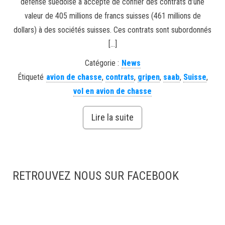
défense suédoise a accepté de confier des contrats d’une
valeur de 405 millions de francs suisses (461 millions de
dollars) à des sociétés suisses. Ces contrats sont subordonnés
[…]
Catégorie :
News
Étiqueté
avion de chasse
,
contrats
,
gripen
,
saab
,
Suisse
,
vol en avion de chasse
Lire la suite
RETROUVEZ NOUS SUR FACEBOOK