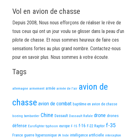
Vol en avion de chasse
Depuis 2008, Nous nous efforçons de réaliser le rêve de
tous ceux qui ont un jour voulu se glisser dans la peau d’un
pilote de chasse. Et nous sommes heureux de faire ces
sensations fortes au plus grand nombre. Contactez-nous
pour en savoir plus. Nous sommes à votre écoute.
Tags
avion de
allemagne
armement
armée
armée de l'air
chasse
avion de combat
baptême en avion de chasse
Chine
drone
Dassault
drones
boeing
Dassault Rafale
bombardier
f-35
défense
f-16
F-22 Raptor
Eurofighter typhoon
europe
F-15
France
guerre
hypersonique
IA
Inde
intelligence artificielle
interception