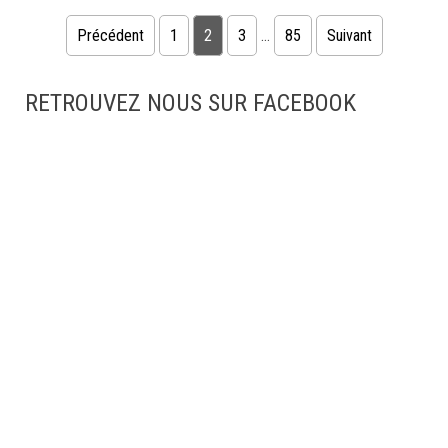
Pagination des publications
Précédent
1
2
3
…
85
Suivant
RETROUVEZ NOUS SUR FACEBOOK