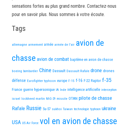
sensations fortes au plus grand nombre. Contactez-nous
pour en savoir plus. Nous sommes à votre écoute.
Tags
avion de
allemagne
armement
armée
armée de l'air
chasse
avion de combat
baptême en avion de chasse
Chine
drone
Dassault
drones
boeing
Dassault Rafale
bombardier
f-35
défense
f-16
F-22 Raptor
Eurofighter typhoon
europe
F-15
France
guerre
hypersonique
IA
Inde
intelligence artificielle
interception
pilote de chasse
OTAN
israel
lockheed martin
missile
MiG-29
Russie
Rafale
ukraine
Su-57
sukhoi
Taiwan
technologie
typhoon
vol en avion de chasse
USA
US Air Force