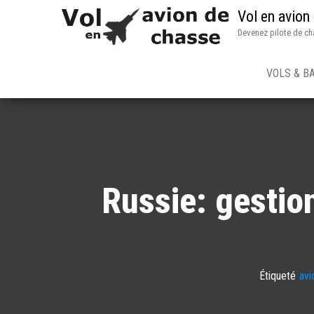
Vol en avion
Devenez pilote de ch
VOLS & B
Russie: gestion
Étiqueté
avi