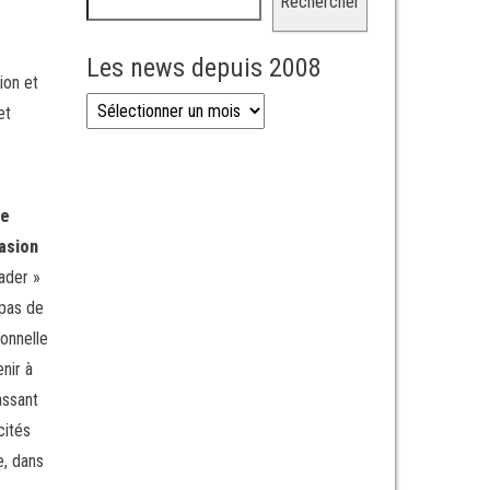
Rechercher
Les news depuis 2008
ion et
Les news depuis 2008
et
de
uasion
ader »
 pas de
ionnelle
nir à
assant
cités
e, dans