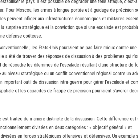
stabiliser le pays. Il est possible de dégrader une telle attaque, c’est-à
 nier. Pour Moscou, les armes à longue portée et à guidage de précision 
s peuvent infliger aux infrastructures économiques et militaires essent
e la surprise stratégique et la conviction que si une escalade est probable
 une défense coûteuse.
 conventionnelle ; les États-Unis pourraient ne pas faire mieux contre une
ssie a été de trouver des réponses de dissuasion à des problèmes qui n’o
t de résoudre les dilemmes de l’escalade résultant d’une structure de f
 au niveau stratégique ou un conflit conventionnel régional contre un ad
un important outil de dissuasion intra-guerre pour gérer l’escalade et c
patiale et les capacités de frappe de précision pourraient s’avérer déci
e est traitée de manière distincte de la dissuasion. Cette différence est 
nctionnellement divisées en deux catégories : « objectif général » et
e divisées en forces stratégiques offensives et défensives. Un exemple 