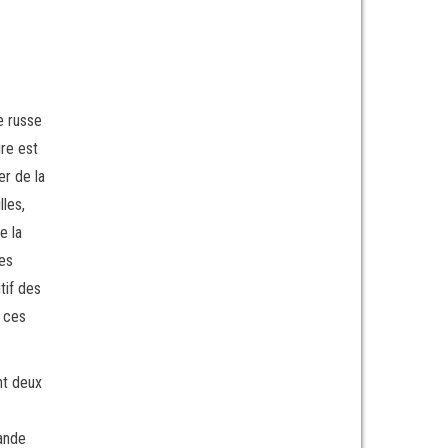
e russe
ire est
er de la
lles,
e la
des
tif des
e ces
nt deux
rande