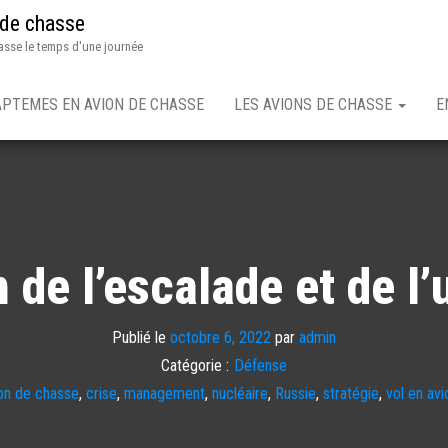
 de chasse
asse le temps d'une journée
APTEMES EN AVION DE CHASSE
LES AVIONS DE CHASSE
E
 de l’escalade et de l
Publié le
octobre 6, 2022
par
admin
Catégorie :
Défense
on de chasse
,
crise
,
management
,
nucléaire
,
Russie
,
stratégie
,
vol en av