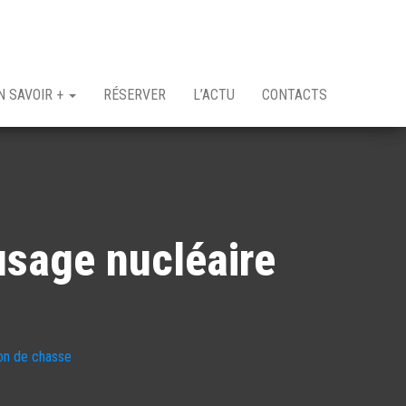
N SAVOIR +
RÉSERVER
L’ACTU
CONTACTS
’usage nucléaire
ion de chasse