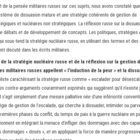
et de la pensée militaires russes sur ces sujets, nous avons constaté que
ystème de dissuasion mature et une stratégie cohérente de gestion de
tégiques et nucléaires non stratégiques. La réflexion russe sur la dissuas
 de débats et de développement de concepts. Les politiques, stratégies 
ui sous-tend la stratégie nucléaire russe, en utilisant des termes et des
 discuté dans les écrits militaires.
e la stratégie nucléaire russe et de la réflexion sur la gestion 
s militaires russes appellent « l’induction de la peur » et la diss
liste caractérisant la stratégie russe comme « escalader pour désescal
 les contre-arguments couramment exprimés qui suggèrent qu’il n’existe
’il s’agit simplement d’une mesure palliative née d’une infériorité convent
égie de gestion de l’escalade, qui cherche à dissuader, intimider ou parve
premières phases du conflit, du temps de paix à la guerre nucléaire en p
tionnent en intégrant la menace d’infliger des dommages avec des capa
es dommages « dosés », et en appliquant la force de manière progressiv