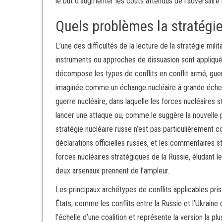
le but d’augmenter les coûts attendus de l’adversaire
Quels problèmes la stratégie
L’une des difficultés de la lecture de la stratégie mili
instruments ou approches de dissuasion sont appliqués 
décompose les types de conflits en conflit armé, guer
imaginée comme un échange nucléaire à grande échelle
guerre nucléaire, dans laquelle les forces nucléaires
lancer une attaque ou, comme le suggère la nouvelle p
stratégie nucléaire russe n’est pas particulièrement c
déclarations officielles russes, et les commentaires s
forces nucléaires stratégiques de la Russie, éludant l
deux arsenaux prennent de l’ampleur.
Les principaux archétypes de conflits applicables pri
États, comme les conflits entre la Russie et l’Ukraine 
l’échelle d’une coalition et représente la version la pl