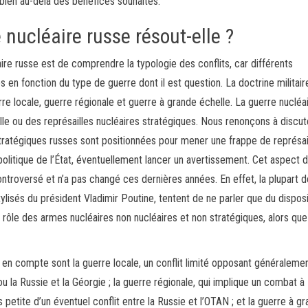
 bien au-delà des bénéfices souhaités.
 nucléaire russe résout-elle ?
taire russe est de comprendre la typologie des conflits, car différents
en fonction du type de guerre dont il est question. La doctrine militair
re locale, guerre régionale et guerre à grande échelle. La guerre nucléa
 ou des représailles nucléaires stratégiques. Nous renonçons à discut
 stratégiques russes sont positionnées pour mener une frappe de représai
olitique de l’État, éventuellement lancer un avertissement. Cet aspect d
ontroversé et n’a pas changé ces dernières années. En effet, la plupart 
tylisés du président Vladimir Poutine, tentent de ne parler que du disposi
e rôle des armes nucléaires non nucléaires et non stratégiques, alors qu
s en compte sont la guerre locale, un conflit limité opposant généraleme
ou la Russie et la Géorgie ; la guerre régionale, qui implique un combat à
us petite d’un éventuel conflit entre la Russie et l’OTAN ; et la guerre à g