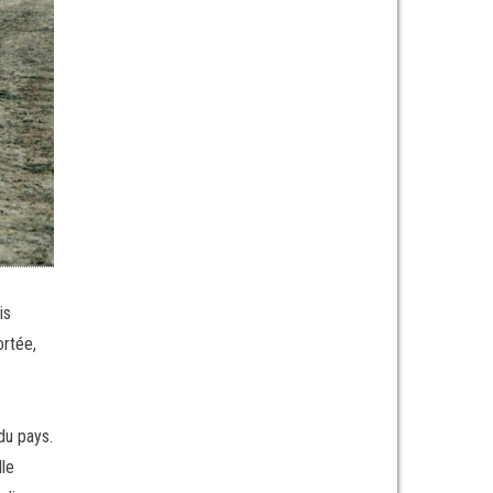
is
ortée,
du pays.
lle