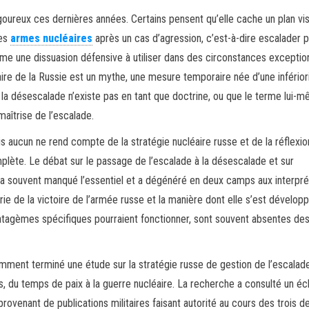
vigoureux ces dernières années. Certains pensent qu’elle cache un plan vi
des
armes nucléaires
après un cas d’agression, c’est-à-dire escalader 
me une dissuasion défensive à utiliser dans des circonstances exception
aire de la Russie est un mythe, une mesure temporaire née d’une inférior
 la désescalade n’existe pas en tant que doctrine, ou que le terme lui-
maîtrise de l’escalade.
 aucun ne rend compte de la stratégie nucléaire russe et de la réflexion
plète. Le débat sur le passage de l’escalade à la désescalade et sur
e a souvent manqué l’essentiel et a dégénéré en deux camps aux interpré
ie de la victoire de l’armée russe et la manière dont elle s’est dévelop
ratagèmes spécifiques pourraient fonctionner, sont souvent absentes de
ment terminé une étude sur la stratégie russe de gestion de l’escalad
ts, du temps de paix à la guerre nucléaire. La recherche a consulté un éch
rovenant de publications militaires faisant autorité au cours des trois d