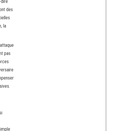
-dire
sont des
ielles
, la
 attaque
nt pas
orces
versaire
ompenser
sives.
si
simple