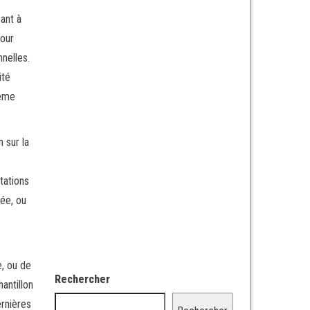
sant à
pour
nelles.
ité
même
 sur la
tations
pée, ou
s
e, ou de
Rechercher
antillon
ernières