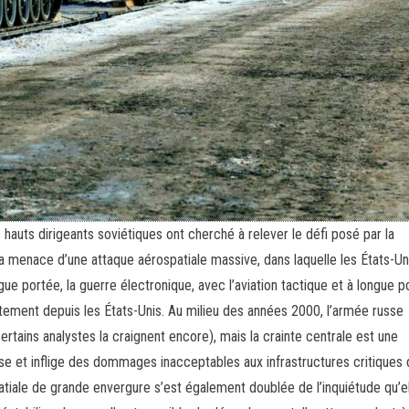
 hauts dirigeants soviétiques ont cherché à relever le défi posé par la
 la menace d’une attaque aérospatiale massive, dans laquelle les États-Un
e portée, la guerre électronique, avec l’aviation tactique et à longue p
tement depuis les États-Unis. Au milieu des années 2000, l’armée russe
rtains analystes la craignent encore), mais la crainte centrale est une
e et inflige des dommages inacceptables aux infrastructures critiques 
atiale de grande envergure s’est également doublée de l’inquiétude qu’e