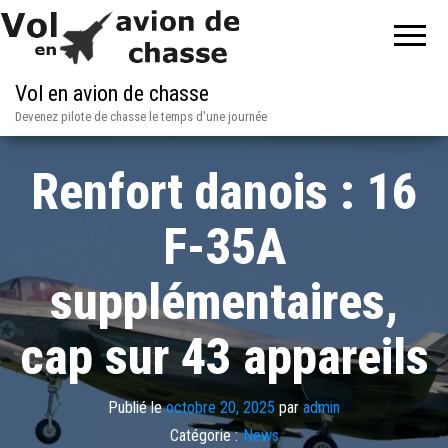
Vol en avion de chasse
Devenez pilote de chasse le temps d'une journée
Renfort danois : 16
F-35A
supplémentaires,
cap sur 43 appareils
Publié le
octobre 20, 2025
par
admin
Catégorie :
News