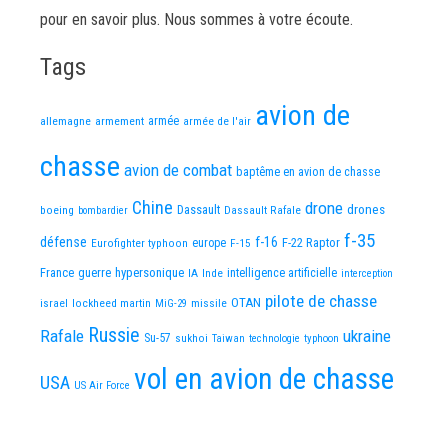
pour en savoir plus. Nous sommes à votre écoute.
Tags
avion de
allemagne
armement
armée
armée de l'air
chasse
avion de combat
baptême en avion de chasse
Chine
drone
Dassault
drones
boeing
Dassault Rafale
bombardier
f-35
défense
f-16
F-22 Raptor
Eurofighter typhoon
europe
F-15
France
guerre
hypersonique
IA
Inde
intelligence artificielle
interception
pilote de chasse
OTAN
israel
lockheed martin
missile
MiG-29
Russie
Rafale
ukraine
Su-57
sukhoi
Taiwan
technologie
typhoon
vol en avion de chasse
USA
US Air Force