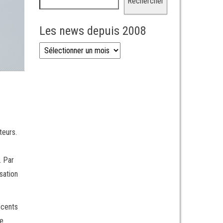
Rechercher
Les news depuis 2008
Les news depuis 2008
teurs.
. Par
isation
écents
ne