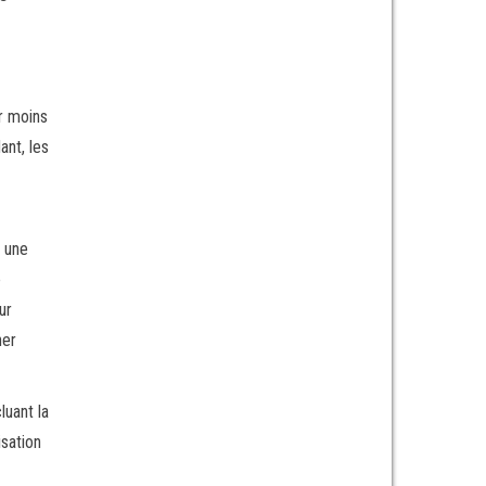
ir moins
ant, les
t une
e
ur
ner
luant la
isation