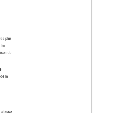
les plus
. En
aison de
e
de la
e chasse