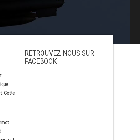
RETROUVEZ NOUS SUR
FACEBOOK
t
ique.
t. Cette
ermet
t
ance et