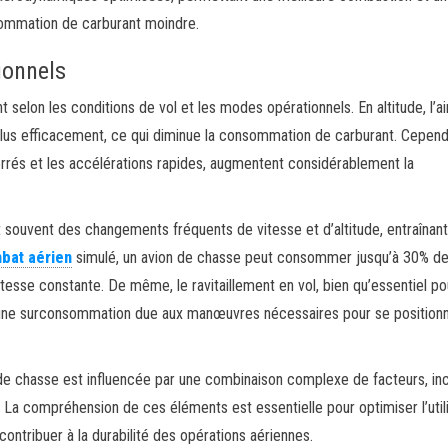
nsommation de carburant moindre.
ionnels
elon les conditions de vol et les modes opérationnels. En altitude, l’a
r plus efficacement, ce qui diminue la consommation de carburant. Cepend
errés et les accélérations rapides, augmentent considérablement la
souvent des changements fréquents de vitesse et d’altitude, entraînan
bat aérien
simulé, un avion de chasse peut consommer jusqu’à 30% d
itesse constante. De même, le ravitaillement en vol, bien qu’essentiel po
t une surconsommation due aux manœuvres nécessaires pour se position
e chasse est influencée par une combinaison complexe de facteurs, inc
La compréhension de ces éléments est essentielle pour optimiser l’util
 contribuer à la durabilité des opérations aériennes.