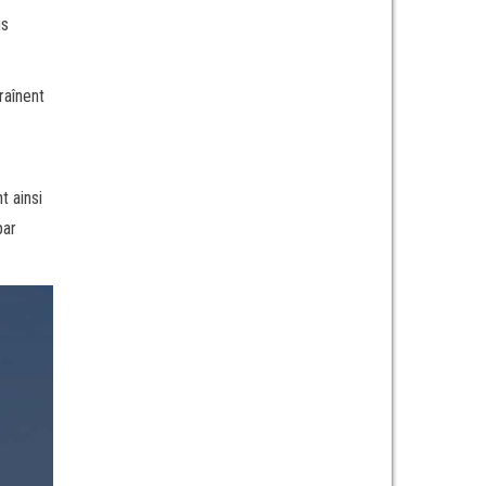
us
raînent
t ainsi
par