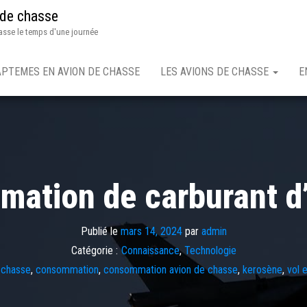
 de chasse
asse le temps d'une journée
APTEMES EN AVION DE CHASSE
LES AVIONS DE CHASSE
E
mation de carburant d
Publié le
mars 14, 2024
par
admin
Catégorie :
Connaissance
,
Technologie
 chasse
,
consommation
,
consommation avion de chasse
,
kerosène
,
vol 