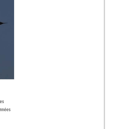
ues
onnées