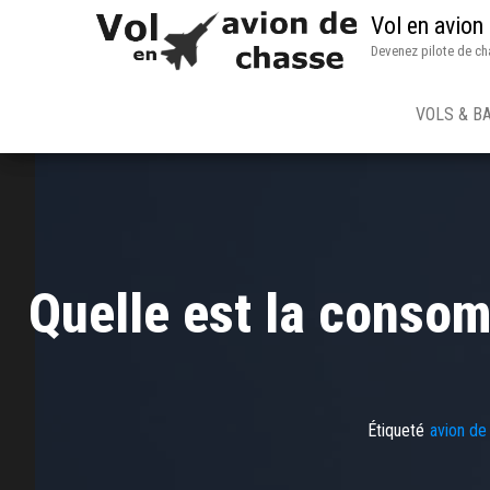
Vol en avion
Devenez pilote de ch
VOLS & B
Quelle est la consom
Étiqueté
avion de