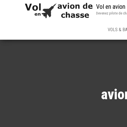
Vol en avion
Devenez pilote de ch
VOLS & B
avio