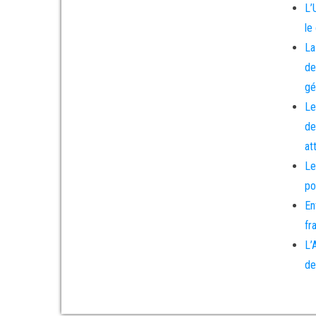
L’
le
La
de
gé
Le
de
at
Le
po
En
fr
L’
de