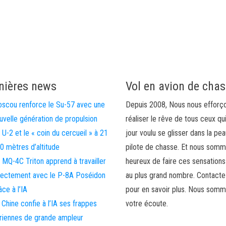
nières news
Vol en avion de cha
scou renforce le Su-57 avec une
Depuis 2008, Nous nous efforç
uvelle génération de propulsion
réaliser le rêve de tous ceux qu
 U-2 et le « coin du cercueil » à 21
jour voulu se glisser dans la pea
0 mètres d’altitude
pilote de chasse. Et nous som
 MQ-4C Triton apprend à travailler
heureux de faire ces sensations
rectement avec le P-8A Poséidon
au plus grand nombre. Contact
âce à l’IA
pour en savoir plus. Nous somm
 Chine confie à l’IA ses frappes
votre écoute.
riennes de grande ampleur