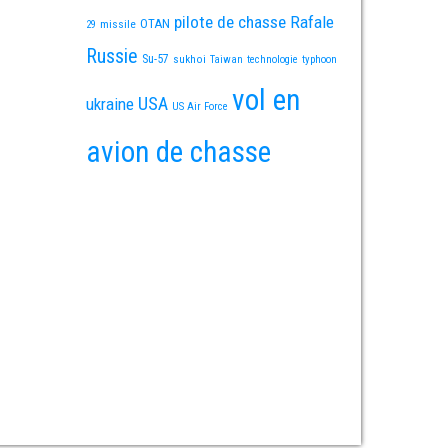
pilote de chasse
Rafale
OTAN
missile
29
Russie
Su-57
sukhoi
Taiwan
technologie
typhoon
vol en
USA
ukraine
US Air Force
avion de chasse