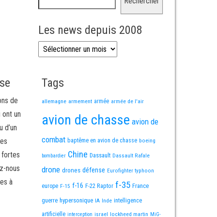
Rechercher
Les news depuis 2008
Les news depuis 2008
sse
Tags
ons de
allemagne
armement
armée
armée de l'air
i ont un
avion de chasse
avion de
u d’un
combat
mes
baptême en avion de chasse
boeing
Chine
 fortes
Dassault
Dassault Rafale
bombardier
ez-nous
drone
défense
drones
Eurofighter typhoon
es à
f-35
f-16
F-22 Raptor
France
europe
F-15
guerre
hypersonique
IA
Inde
intelligence
artificielle
israel
lockheed martin
interception
MiG-