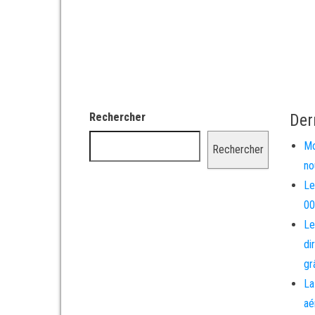
Rechercher
Der
Mo
Rechercher
no
Le
00
Le
di
gr
La
aé