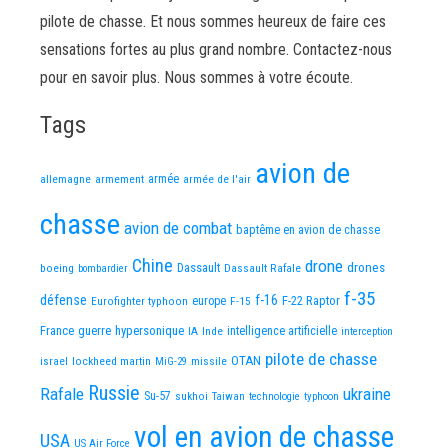
pilote de chasse. Et nous sommes heureux de faire ces
sensations fortes au plus grand nombre. Contactez-nous
pour en savoir plus. Nous sommes à votre écoute.
Tags
avion de
allemagne
armement
armée
armée de l'air
chasse
avion de combat
baptême en avion de chasse
Chine
drone
Dassault
drones
boeing
Dassault Rafale
bombardier
f-35
défense
f-16
F-22 Raptor
Eurofighter typhoon
europe
F-15
France
guerre
hypersonique
IA
Inde
intelligence artificielle
interception
pilote de chasse
OTAN
israel
lockheed martin
missile
MiG-29
Russie
Rafale
ukraine
Su-57
sukhoi
Taiwan
technologie
typhoon
vol en avion de chasse
USA
US Air Force