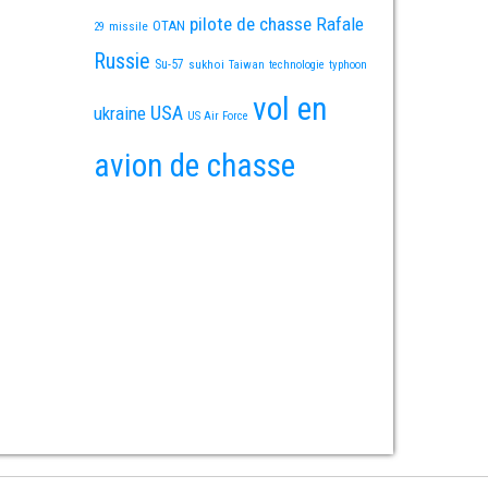
pilote de chasse
Rafale
OTAN
missile
29
Russie
Su-57
sukhoi
Taiwan
technologie
typhoon
vol en
USA
ukraine
US Air Force
avion de chasse