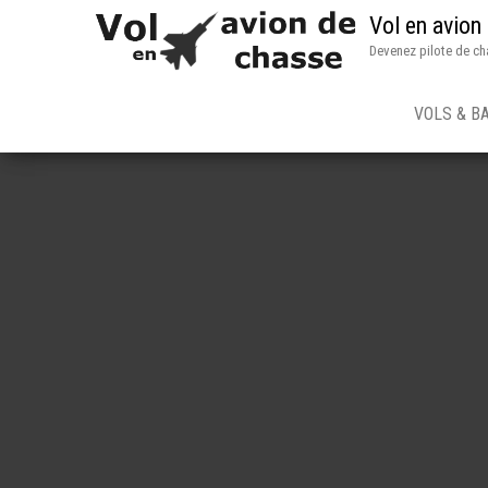
Vol en avion
Devenez pilote de ch
VOLS & B