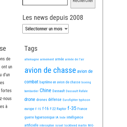
Rechercher
Les news depuis 2008
Les news depuis 2008
sse
Tags
ons de
allemagne
armement
armée
armée de l'air
i ont un
avion de chasse
avion de
u d’un
combat
mes
baptême en avion de chasse
boeing
Chine
 fortes
Dassault
Dassault Rafale
bombardier
ez-nous
drone
défense
drones
Eurofighter typhoon
es à
f-35
f-16
F-22 Raptor
France
europe
F-15
guerre
hypersonique
IA
Inde
intelligence
artificielle
israel
lockheed martin
interception
MiG-