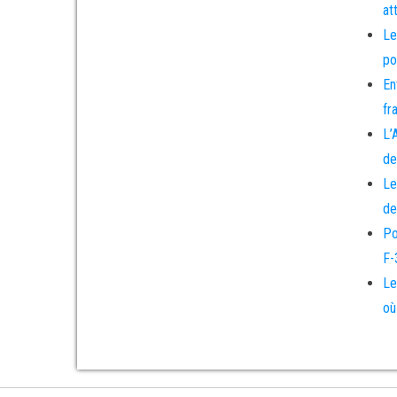
at
Le
po
En
fr
L’
de
Le
de
Po
F-
Le
où