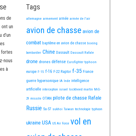
sse
Tags
ons de
allemagne
armement
armée
armée de l'air
i ont un
avion de chasse
avion de
u d’un
combat
mes
baptême en avion de chasse
boeing
Chine
 fortes
Dassault
Dassault Rafale
bombardier
ez-nous
drone
défense
drones
Eurofighter typhoon
es à
f-35
f-16
F-22 Raptor
France
europe
F-15
guerre
hypersonique
IA
Inde
intelligence
artificielle
israel
lockheed martin
interception
MiG-
pilote de chasse
Rafale
OTAN
missile
29
Russie
Su-57
sukhoi
Taiwan
technologie
typhoon
vol en
USA
ukraine
US Air Force