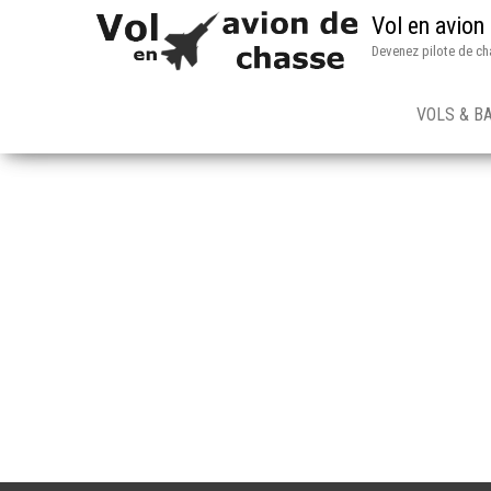
Vol en avion
Devenez pilote de ch
VOLS & B