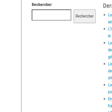
Rechercher
Der
La
Rechercher
aé
L’
le
La
de
gé
Le
de
at
Le
po
En
fr