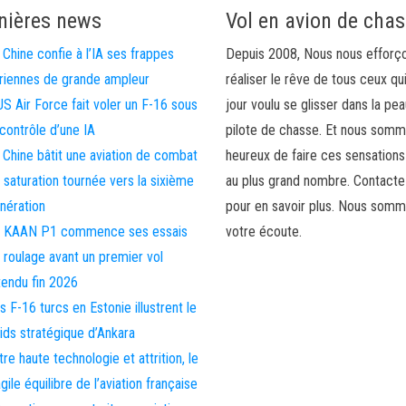
nières news
Vol en avion de cha
 Chine confie à l’IA ses frappes
Depuis 2008, Nous nous efforç
riennes de grande ampleur
réaliser le rêve de tous ceux qu
US Air Force fait voler un F-16 sous
jour voulu se glisser dans la pea
 contrôle d’une IA
pilote de chasse. Et nous som
 Chine bâtit une aviation de combat
heureux de faire ces sensations
 saturation tournée vers la sixième
au plus grand nombre. Contact
nération
pour en savoir plus. Nous somm
 KAAN P1 commence ses essais
votre écoute.
 roulage avant un premier vol
tendu fin 2026
s F-16 turcs en Estonie illustrent le
ids stratégique d’Ankara
tre haute technologie et attrition, le
agile équilibre de l’aviation française