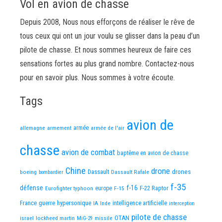
Vol en avion de chasse
Depuis 2008, Nous nous efforçons de réaliser le rêve de
tous ceux qui ont un jour voulu se glisser dans la peau d’un
pilote de chasse. Et nous sommes heureux de faire ces
sensations fortes au plus grand nombre. Contactez-nous
pour en savoir plus. Nous sommes à votre écoute.
Tags
avion de
allemagne
armement
armée
armée de l'air
chasse
avion de combat
baptême en avion de chasse
Chine
drone
Dassault
drones
boeing
Dassault Rafale
bombardier
f-35
défense
f-16
F-22 Raptor
Eurofighter typhoon
europe
F-15
France
guerre
hypersonique
IA
Inde
intelligence artificielle
interception
pilote de chasse
OTAN
israel
lockheed martin
missile
MiG-29