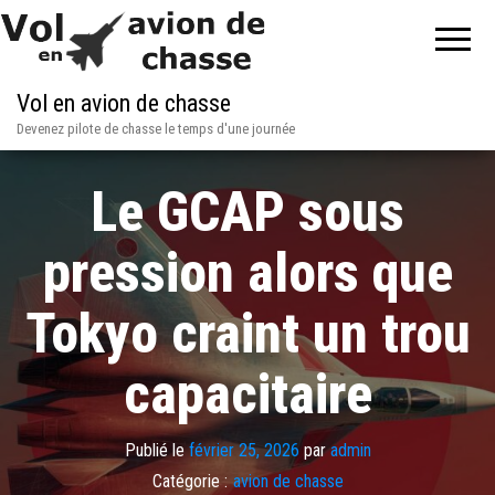
Vol en avion de chasse
Devenez pilote de chasse le temps d'une journée
Le GCAP sous
pression alors que
Tokyo craint un trou
capacitaire
Publié le
février 25, 2026
par
admin
Catégorie :
avion de chasse