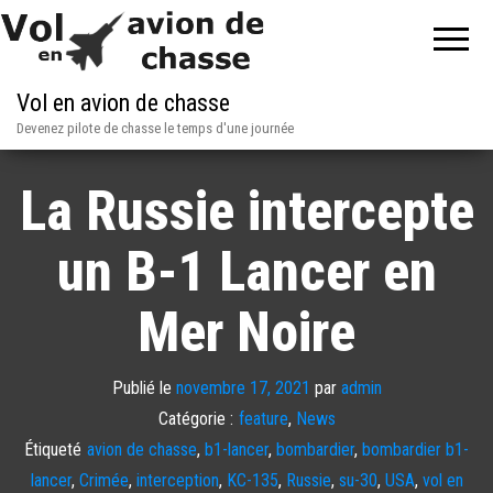
Vol en avion de chasse
Devenez pilote de chasse le temps d'une journée
La Russie intercepte
un B-1 Lancer en
Mer Noire
Publié le
novembre 17, 2021
par
admin
Catégorie :
feature
,
News
Étiqueté
avion de chasse
,
b1-lancer
,
bombardier
,
bombardier b1-
lancer
,
Crimée
,
interception
,
KC-135
,
Russie
,
su-30
,
USA
,
vol en