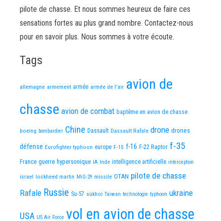
pilote de chasse. Et nous sommes heureux de faire ces
sensations fortes au plus grand nombre. Contactez-nous
pour en savoir plus. Nous sommes à votre écoute.
Tags
avion de
allemagne
armement
armée
armée de l'air
chasse
avion de combat
baptême en avion de chasse
Chine
drone
Dassault
drones
boeing
Dassault Rafale
bombardier
f-35
défense
f-16
F-22 Raptor
Eurofighter typhoon
europe
F-15
France
guerre
hypersonique
IA
Inde
intelligence artificielle
interception
pilote de chasse
OTAN
israel
lockheed martin
missile
MiG-29
Russie
Rafale
ukraine
Su-57
sukhoi
Taiwan
technologie
typhoon
vol en avion de chasse
USA
US Air Force