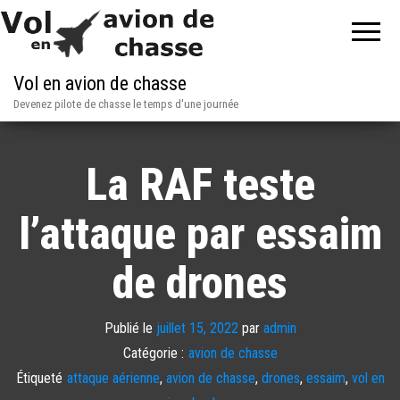
Vol en avion de chasse
Devenez pilote de chasse le temps d'une journée
La RAF teste
l’attaque par essaim
de drones
Publié le
juillet 15, 2022
par
admin
Catégorie :
avion de chasse
Étiqueté
attaque aérienne
,
avion de chasse
,
drones
,
essaim
,
vol en