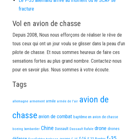
Le F-35 allemand arrive au moment où le SCAF se
fracture
Vol en avion de chasse
Depuis 2008, Nous nous efforçons de réaliser le rêve de
tous ceux qui ont un jour voulu se glisser dans la peau d’un
pilote de chasse. Et nous sommes heureux de faire ces
sensations fortes au plus grand nombre. Contactez-nous
pour en savoir plus. Nous sommes à votre écoute.
Tags
avion de
allemagne
armement
armée
armée de l'air
chasse
avion de combat
baptême en avion de chasse
Chine
drone
Dassault
drones
boeing
Dassault Rafale
bombardier
f-35
défense
f-16
F-22 Raptor