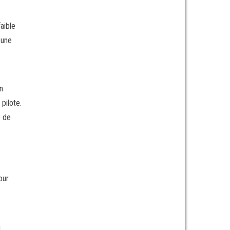
aible
 une
n
pilote.
e de
our
a