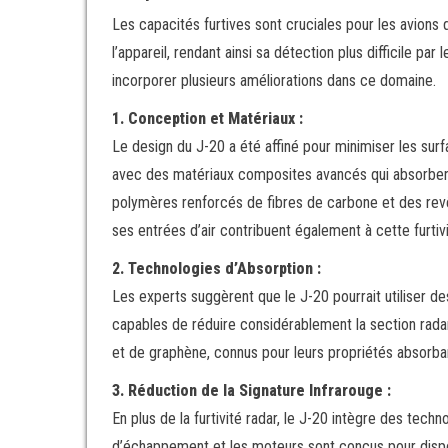
Les capacités furtives sont cruciales pour les avions 
l’appareil, rendant ainsi sa détection plus difficile 
incorporer plusieurs améliorations dans ce domaine.
1. Conception et Matériaux :
Le design du J-20 a été affiné pour minimiser les surfa
avec des matériaux composites avancés qui absorbent
polymères renforcés de fibres de carbone et des revê
ses entrées d’air contribuent également à cette furtiv
2. Technologies d’Absorption :
Les experts suggèrent que le J-20 pourrait utiliser 
capables de réduire considérablement la section rada
et de graphène, connus pour leurs propriétés absorbant
3. Réduction de la Signature Infrarouge :
En plus de la furtivité radar, le J-20 intègre des tech
d’échappement et les moteurs sont conçus pour dispers