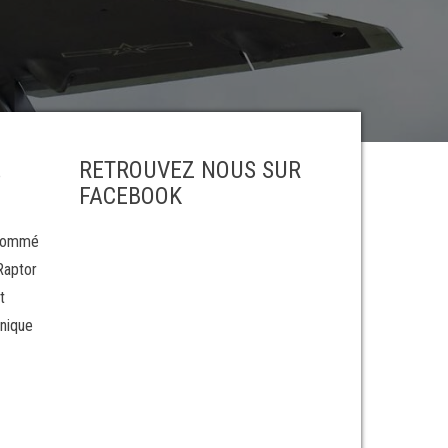
RETROUVEZ NOUS SUR
e
FACEBOOK
rnommé
Raptor
t
hnique