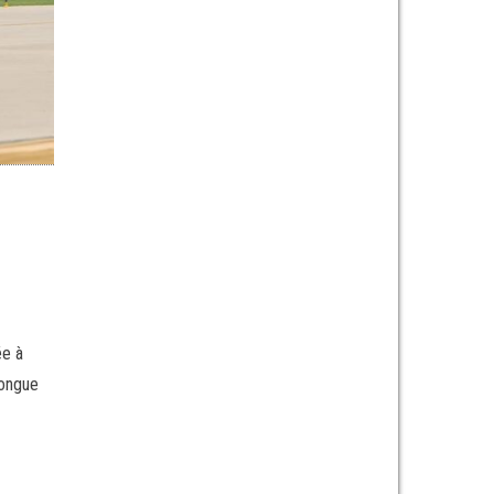
ée à
longue