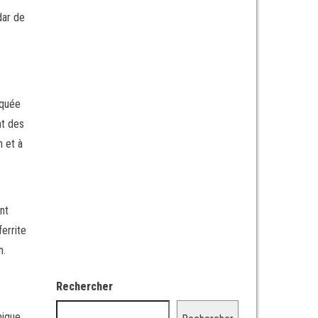
dar de
iquée
nt des
n et à
nt
errite
n.
Rechercher
mique