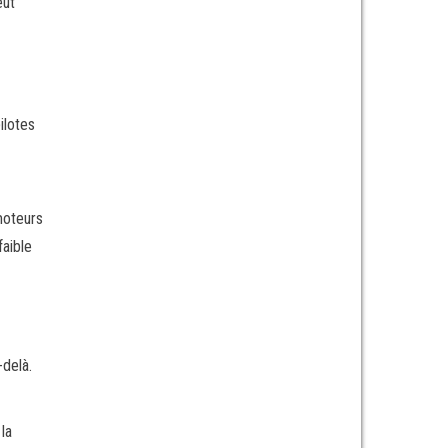
eut
ilotes
moteurs
aible
-delà.
la