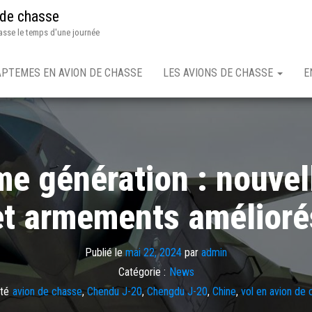
 de chasse
asse le temps d'une journée
APTEMES EN AVION DE CHASSE
LES AVIONS DE CHASSE
E
e génération : nouvell
et armements amélioré
Publié le
mai 22, 2024
par
admin
Catégorie :
News
té
avion de chasse
,
Chendu J-20
,
Chengdu J-20
,
Chine
,
vol en avion de