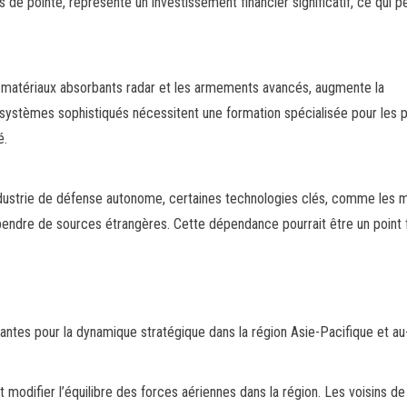
e pointe, représente un investissement financier significatif, ce qui p
es matériaux absorbants radar et les armements avancés, augmente la
systèmes sophistiqués nécessitent une formation spécialisée pour les p
é.
ndustrie de défense autonome, certaines technologies clés, comme les 
endre de sources étrangères. Cette dépendance pourrait être un point f
antes pour la dynamique stratégique dans la région Asie-Pacifique et au
 modifier l’équilibre des forces aériennes dans la région. Les voisins de 