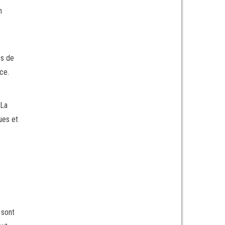
n
es de
ce.
 La
ues et
 sont