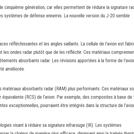
de cinquième génération, car elles permettent de réduire la signature ra
par les systèmes de défense ennemis. La nouvelle version du J-20 semble
ces réfléchissantes et les angles saillants. La cellule de l’avion est fabr
 les ondes radar plutôt que de les réfléchir. Ces matériaux comprenne
tements absorbants radar. Les révisions apportées à la forme de l’avio
ité améliorée.
des matériaux absorbants radar (RAM) plus performants. Ces matériaux so
r équivalente (RCS) de l’avion. Par exemple, des composites à base de f
es exceptionnelles, pourraient être intégrés dans la structure de l’avio
nologies visant à réduire sa signature infrarouge (IR). Les systèmes
er la chaleur de manière plus efficace, diminuant ainsi la traînée ther