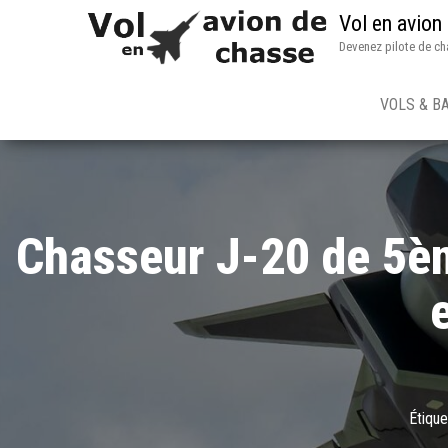
Vol en avion
Devenez pilote de ch
VOLS & B
Chasseur J-20 de 5èm
Étique