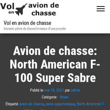
Vol en avion de chasse
Devenez pilote de chasse le temps d'une journée
Avion de chasse:
North American F-
100 Super Sabre
Publié le
mai 10, 2021
par
admin
Catégorie :
News
Étiqueté
avion de chasse
,
avion supersonique
,
North American F-