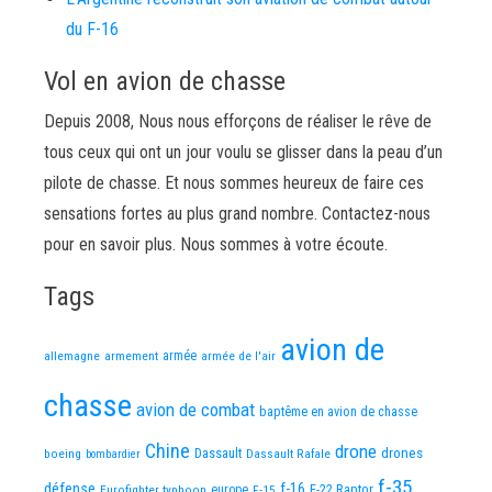
du F-16
Vol en avion de chasse
Depuis 2008, Nous nous efforçons de réaliser le rêve de
tous ceux qui ont un jour voulu se glisser dans la peau d’un
pilote de chasse. Et nous sommes heureux de faire ces
sensations fortes au plus grand nombre. Contactez-nous
pour en savoir plus. Nous sommes à votre écoute.
Tags
avion de
allemagne
armement
armée
armée de l'air
chasse
avion de combat
baptême en avion de chasse
Chine
drone
Dassault
drones
boeing
Dassault Rafale
bombardier
f-35
défense
f-16
F-22 Raptor
Eurofighter typhoon
europe
F-15