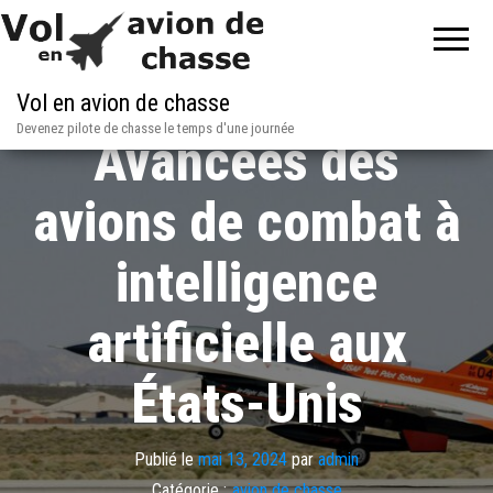
Vol en avion de chasse
Devenez pilote de chasse le temps d'une journée
Avancées des
avions de combat à
intelligence
artificielle aux
États-Unis
Publié le
mai 13, 2024
par
admin
Catégorie :
avion de chasse