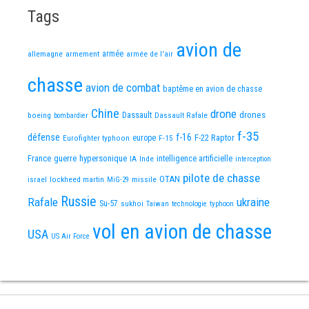
Tags
avion de
allemagne
armement
armée
armée de l'air
chasse
avion de combat
baptême en avion de chasse
Chine
drone
Dassault
drones
boeing
Dassault Rafale
bombardier
f-35
défense
f-16
F-22 Raptor
Eurofighter typhoon
europe
F-15
France
guerre
hypersonique
IA
Inde
intelligence artificielle
interception
pilote de chasse
OTAN
israel
lockheed martin
missile
MiG-29
Russie
Rafale
ukraine
Su-57
sukhoi
Taiwan
technologie
typhoon
vol en avion de chasse
USA
US Air Force