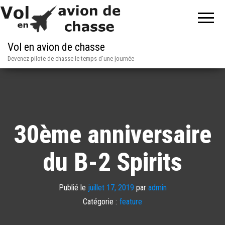
Vol en avion de chasse
Devenez pilote de chasse le temps d'une journée
30ème anniversaire
du B-2 Spirits
Publié le
juillet 17, 2019
par
admin
Catégorie :
feature