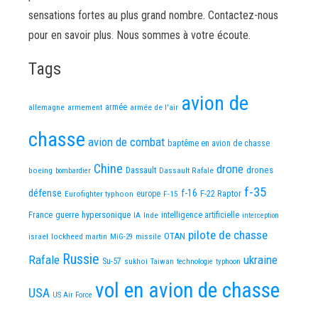
sensations fortes au plus grand nombre. Contactez-nous
pour en savoir plus. Nous sommes à votre écoute.
Tags
avion de
allemagne
armement
armée
armée de l'air
chasse
avion de combat
baptême en avion de chasse
Chine
drone
Dassault
drones
boeing
Dassault Rafale
bombardier
f-35
défense
f-16
F-22 Raptor
Eurofighter typhoon
europe
F-15
France
guerre
hypersonique
IA
Inde
intelligence artificielle
interception
pilote de chasse
OTAN
israel
lockheed martin
missile
MiG-29
Russie
Rafale
ukraine
Su-57
sukhoi
Taiwan
technologie
typhoon
vol en avion de chasse
USA
US Air Force