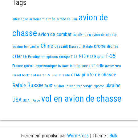
Tags
avion de
allemagne
armement
armée
armée de l'air
chasse
avion de combat
baptême en avion de chasse
Chine
drone
Dassault
drones
boeing
Dassault Rafale
bombardier
f-35
défense
f-16
F-22 Raptor
Eurofighter typhoon
europe
F-15
France
guerre
hypersonique
IA
Inde
intelligence artificielle
interception
pilote de chasse
OTAN
israel
lockheed martin
missile
MiG-29
Russie
Rafale
ukraine
Su-57
sukhoi
Taiwan
technologie
typhoon
vol en avion de chasse
USA
US Air Force
Fièrement propulsé par
WordPress
|
Thème :
Bulk