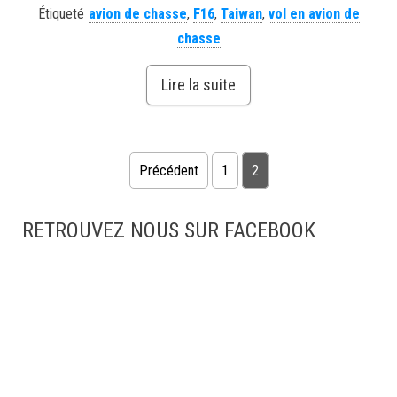
Étiqueté
avion de chasse
,
F16
,
Taiwan
,
vol en avion de
chasse
Lire la suite
Pagination des publications
Précédent
1
2
RETROUVEZ NOUS SUR FACEBOOK