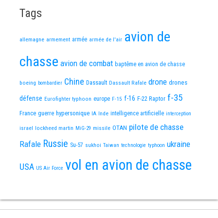
Tags
avion de
allemagne
armement
armée
armée de l'air
chasse
avion de combat
baptême en avion de chasse
Chine
drone
Dassault
drones
boeing
Dassault Rafale
bombardier
f-35
défense
f-16
F-22 Raptor
Eurofighter typhoon
europe
F-15
France
guerre
hypersonique
IA
Inde
intelligence artificielle
interception
pilote de chasse
OTAN
israel
lockheed martin
missile
MiG-29
Russie
Rafale
ukraine
Su-57
sukhoi
Taiwan
technologie
typhoon
vol en avion de chasse
USA
US Air Force