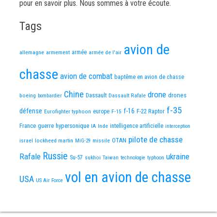
pour en savoir plus. Nous sommes à votre écoute.
Tags
avion de
allemagne
armement
armée
armée de l'air
chasse
avion de combat
baptême en avion de chasse
Chine
drone
Dassault
drones
boeing
Dassault Rafale
bombardier
f-35
défense
f-16
F-22 Raptor
Eurofighter typhoon
europe
F-15
France
guerre
hypersonique
IA
Inde
intelligence artificielle
interception
pilote de chasse
OTAN
israel
lockheed martin
missile
MiG-29
Russie
Rafale
ukraine
Su-57
sukhoi
Taiwan
technologie
typhoon
vol en avion de chasse
USA
US Air Force