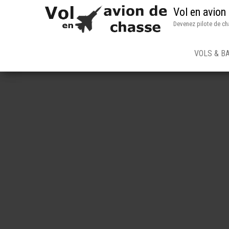
Vol en avion
Devenez pilote de ch
VOLS & B