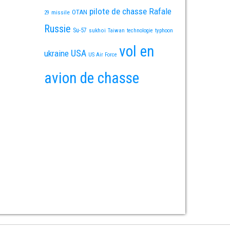
pilote de chasse
Rafale
OTAN
missile
29
Russie
Su-57
sukhoi
Taiwan
technologie
typhoon
vol en
USA
ukraine
US Air Force
avion de chasse