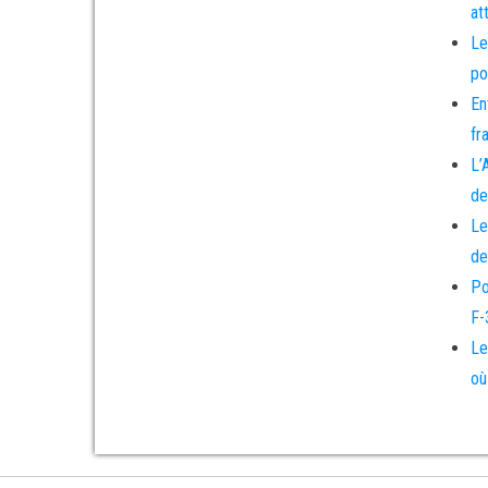
at
Le
po
En
fr
L’
de
Le
de
Po
F-
Le
où