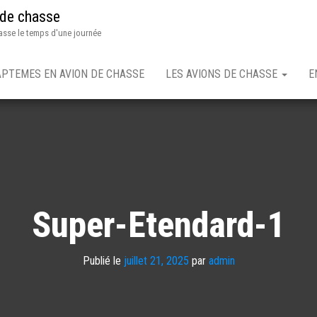
 de chasse
asse le temps d'une journée
APTEMES EN AVION DE CHASSE
LES AVIONS DE CHASSE
E
Super-Etendard-1
Publié le
juillet 21, 2025
par
admin