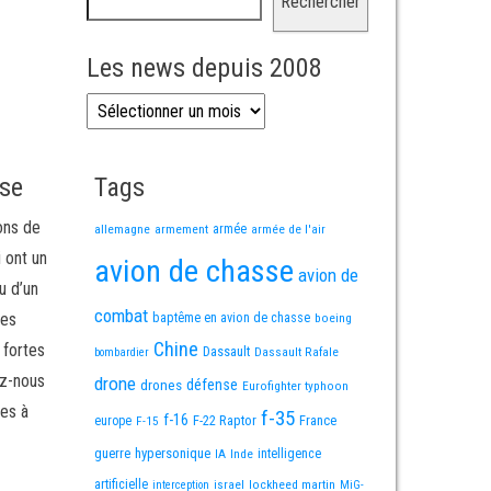
Rechercher
Les news depuis 2008
Les news depuis 2008
sse
Tags
ons de
allemagne
armement
armée
armée de l'air
i ont un
avion de chasse
avion de
u d’un
combat
mes
baptême en avion de chasse
boeing
Chine
 fortes
Dassault
Dassault Rafale
bombardier
ez-nous
drone
défense
drones
Eurofighter typhoon
es à
f-35
f-16
F-22 Raptor
France
europe
F-15
guerre
hypersonique
IA
Inde
intelligence
artificielle
israel
lockheed martin
interception
MiG-