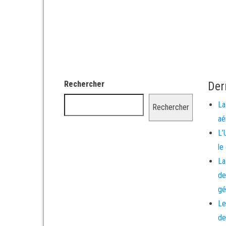
Rechercher
Der
La
Rechercher
aé
L’
le
La
de
gé
Le
de