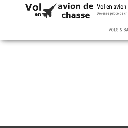
Vol en avion
Devenez pilote de ch
VOLS & B