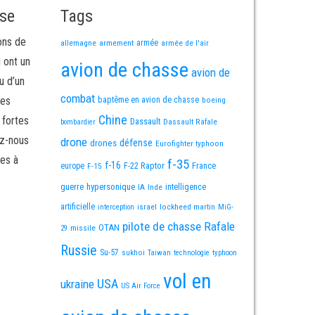
sse
Tags
ons de
allemagne
armement
armée
armée de l'air
i ont un
avion de chasse
avion de
u d’un
combat
mes
baptême en avion de chasse
boeing
Chine
 fortes
Dassault
Dassault Rafale
bombardier
ez-nous
drone
défense
drones
Eurofighter typhoon
es à
f-35
f-16
F-22 Raptor
France
europe
F-15
guerre
hypersonique
IA
Inde
intelligence
artificielle
israel
lockheed martin
interception
MiG-
pilote de chasse
Rafale
OTAN
missile
29
Russie
Su-57
sukhoi
Taiwan
technologie
typhoon
vol en
USA
ukraine
US Air Force