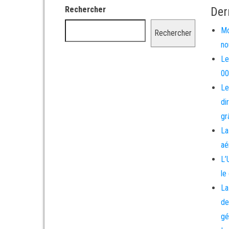
Rechercher
Der
Mo
Rechercher
no
Le
00
Le
di
gr
La
aé
L’
le
La
de
gé