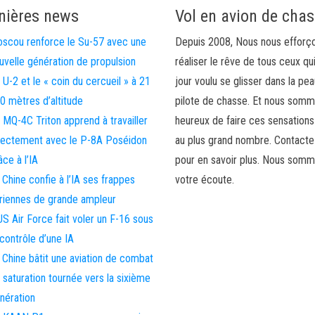
nières news
Vol en avion de cha
scou renforce le Su-57 avec une
Depuis 2008, Nous nous efforç
uvelle génération de propulsion
réaliser le rêve de tous ceux qu
 U-2 et le « coin du cercueil » à 21
jour voulu se glisser dans la pea
0 mètres d’altitude
pilote de chasse. Et nous som
 MQ-4C Triton apprend à travailler
heureux de faire ces sensations
rectement avec le P-8A Poséidon
au plus grand nombre. Contact
âce à l’IA
pour en savoir plus. Nous somm
 Chine confie à l’IA ses frappes
votre écoute.
riennes de grande ampleur
US Air Force fait voler un F-16 sous
 contrôle d’une IA
 Chine bâtit une aviation de combat
 saturation tournée vers la sixième
nération