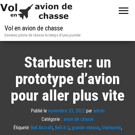
Vol en avion de chasse
Devenez pilote de chasse le temps d'une journée
Starbuster: un
prototype d’avion
pour aller plus vite
Publié le
novembre 23, 2022
par
admin
Catégorie :
avion de chasse
Étiqueté
Bell Aircraft
,
Bell X-2
,
grande vitesse
,
Starbuster
,