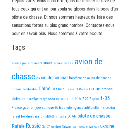
Depuis 2008, Nous nous efforçons de réaliser le rêve de
tous ceux qui ont un jour voulu se glisser dans la peau d’un
pilote de chasse. Et nous sommes heureux de faire ces
sensations fortes au plus grand nombre. Contactez-nous
pour en savoir plus. Nous sommes à votre écoute.
Tags
avion de
allemagne
armement
armée
armée de l'air
chasse
avion de combat
baptême en avion de chasse
Chine
drone
Dassault
drones
boeing
Dassault Rafale
bombardier
f-35
défense
f-16
F-22 Raptor
Eurofighter typhoon
europe
F-15
France
guerre
hypersonique
IA
Inde
intelligence artificielle
interception
pilote de chasse
OTAN
israel
lockheed martin
missile
MiG-29
Russie
Rafale
ukraine
Su-57
sukhoi
Taiwan
technologie
typhoon