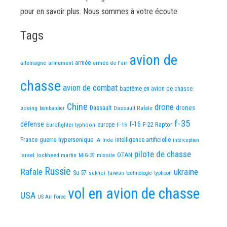
pour en savoir plus. Nous sommes à votre écoute.
Tags
avion de
allemagne
armement
armée
armée de l'air
chasse
avion de combat
baptême en avion de chasse
Chine
drone
Dassault
drones
boeing
Dassault Rafale
bombardier
f-35
défense
f-16
F-22 Raptor
Eurofighter typhoon
europe
F-15
France
guerre
hypersonique
IA
Inde
intelligence artificielle
interception
pilote de chasse
OTAN
israel
lockheed martin
missile
MiG-29
Russie
Rafale
ukraine
Su-57
sukhoi
Taiwan
technologie
typhoon
vol en avion de chasse
USA
US Air Force