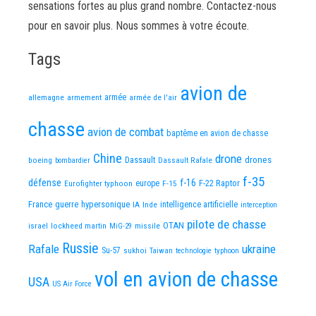
sensations fortes au plus grand nombre. Contactez-nous
pour en savoir plus. Nous sommes à votre écoute.
Tags
avion de
allemagne
armement
armée
armée de l'air
chasse
avion de combat
baptême en avion de chasse
Chine
drone
Dassault
drones
boeing
Dassault Rafale
bombardier
f-35
défense
f-16
F-22 Raptor
Eurofighter typhoon
europe
F-15
France
guerre
hypersonique
IA
Inde
intelligence artificielle
interception
pilote de chasse
OTAN
israel
lockheed martin
missile
MiG-29
Russie
Rafale
ukraine
Su-57
sukhoi
Taiwan
technologie
typhoon
vol en avion de chasse
USA
US Air Force