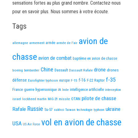
sensations fortes au plus grand nombre. Contactez-nous
pour en savoir plus. Nous sommes à votre écoute.
Tags
avion de
allemagne
armement
armée
armée de l'air
chasse
avion de combat
baptême en avion de chasse
Chine
drone
Dassault
drones
boeing
Dassault Rafale
bombardier
f-35
défense
f-16
F-22 Raptor
Eurofighter typhoon
europe
F-15
France
guerre
hypersonique
IA
Inde
intelligence artificielle
interception
pilote de chasse
OTAN
israel
lockheed martin
missile
MiG-29
Russie
Rafale
ukraine
Su-57
sukhoi
Taiwan
technologie
typhoon
vol en avion de chasse
USA
US Air Force