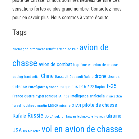
pilote de chasse. Et nous sommes heureux de faire ces
sensations fortes au plus grand nombre. Contactez-nous
pour en savoir plus. Nous sommes à votre écoute.
Tags
avion de
allemagne
armement
armée
armée de l'air
chasse
avion de combat
baptême en avion de chasse
Chine
drone
Dassault
drones
boeing
Dassault Rafale
bombardier
f-35
défense
f-16
F-22 Raptor
Eurofighter typhoon
europe
F-15
France
guerre
hypersonique
IA
Inde
intelligence artificielle
interception
pilote de chasse
OTAN
israel
lockheed martin
missile
MiG-29
Russie
Rafale
ukraine
Su-57
sukhoi
Taiwan
technologie
typhoon
vol en avion de chasse
USA
US Air Force