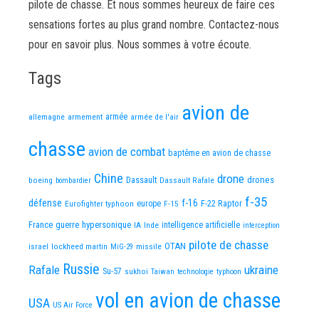
pilote de chasse. Et nous sommes heureux de faire ces
sensations fortes au plus grand nombre. Contactez-nous
pour en savoir plus. Nous sommes à votre écoute.
Tags
avion de
allemagne
armement
armée
armée de l'air
chasse
avion de combat
baptême en avion de chasse
Chine
drone
Dassault
drones
boeing
Dassault Rafale
bombardier
f-35
défense
f-16
F-22 Raptor
Eurofighter typhoon
europe
F-15
France
guerre
hypersonique
IA
Inde
intelligence artificielle
interception
pilote de chasse
OTAN
israel
lockheed martin
missile
MiG-29
Russie
Rafale
ukraine
Su-57
sukhoi
Taiwan
technologie
typhoon
vol en avion de chasse
USA
US Air Force