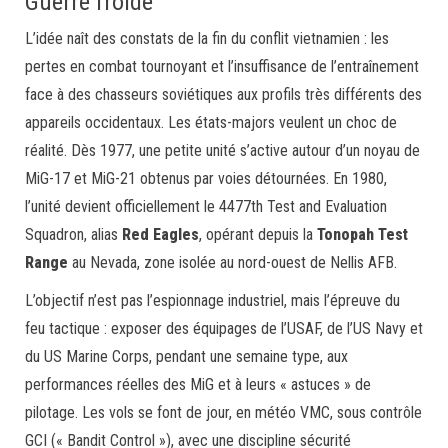
Guerre froide
L’idée naît des constats de la fin du conflit vietnamien : les
pertes en combat tournoyant et l’insuffisance de l’entraînement
face à des chasseurs soviétiques aux profils très différents des
appareils occidentaux. Les états-majors veulent un choc de
réalité. Dès 1977, une petite unité s’active autour d’un noyau de
MiG-17 et MiG-21 obtenus par voies détournées. En 1980,
l’unité devient officiellement le 4477th Test and Evaluation
Squadron, alias
Red Eagles
, opérant depuis la
Tonopah Test
Range
au Nevada, zone isolée au nord-ouest de Nellis AFB.
L’objectif n’est pas l’espionnage industriel, mais l’épreuve du
feu tactique : exposer des équipages de l’USAF, de l’US Navy et
du US Marine Corps, pendant une semaine type, aux
performances réelles des MiG et à leurs « astuces » de
pilotage. Les vols se font de jour, en météo VMC, sous contrôle
GCI (« Bandit Control »), avec une discipline sécurité