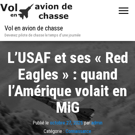
Vol en avion de chasse
Devenez pilote de chasse le temps d'une journée
L’USAF et ses « Red
Eagles » : quand
l’Amérique volait en
MiG
Publié le
octobre 27, 2025
par
admin
Catégorie :
Connaissance