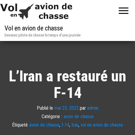
Vol en avion de chasse
Devenez pilote de chasse le temps d'une journée
L’Iran a restauré un
F-14
Publié le
mai 23, 2022
par
admin
Catégorie :
avion de chasse
Étiqueté
avion de chasse
,
f-14
,
Iran
,
vol en avion de chasse