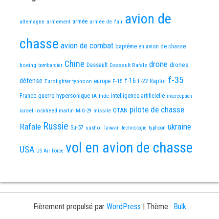
avion de
allemagne
armement
armée
armée de l'air
chasse
avion de combat
baptême en avion de chasse
Chine
drone
Dassault
drones
boeing
Dassault Rafale
bombardier
f-35
défense
f-16
F-22 Raptor
Eurofighter typhoon
europe
F-15
France
guerre
hypersonique
IA
Inde
intelligence artificielle
interception
pilote de chasse
OTAN
israel
lockheed martin
missile
MiG-29
Russie
Rafale
ukraine
Su-57
sukhoi
Taiwan
technologie
typhoon
vol en avion de chasse
USA
US Air Force
Fièrement propulsé par
WordPress
|
Thème :
Bulk