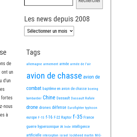
Rechercher
Les news depuis 2008
Les news depuis 2008
sse
Tags
ons de
allemagne
armement
armée
armée de l'air
i ont un
avion de chasse
avion de
u d’un
combat
mes
baptême en avion de chasse
boeing
Chine
 fortes
Dassault
Dassault Rafale
bombardier
ez-nous
drone
défense
drones
Eurofighter typhoon
es à
f-35
f-16
F-22 Raptor
France
europe
F-15
guerre
hypersonique
IA
Inde
intelligence
artificielle
israel
lockheed martin
interception
MiG-