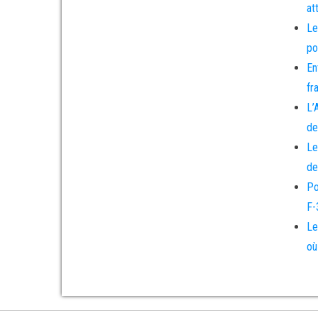
at
Le
po
En
fr
L’
de
Le
de
Po
F-
Le
où