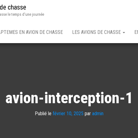
 de chasse
asse le temps d'une journée
APTEMES EN AVION DE CHASSE
LES AVIONS DE CHASSE
E
avion-interception-1
Publié le
février 10, 2025
par
admin