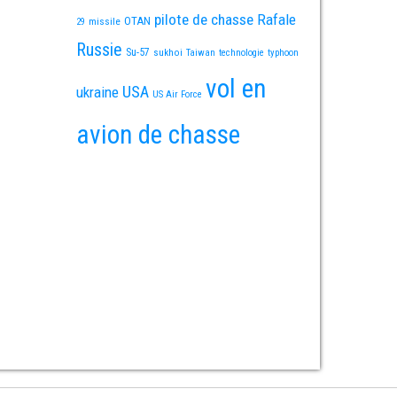
pilote de chasse
Rafale
OTAN
missile
29
Russie
Su-57
sukhoi
Taiwan
technologie
typhoon
vol en
USA
ukraine
US Air Force
avion de chasse