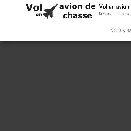
Vol en avion
Devenez pilote de ch
VOLS & B