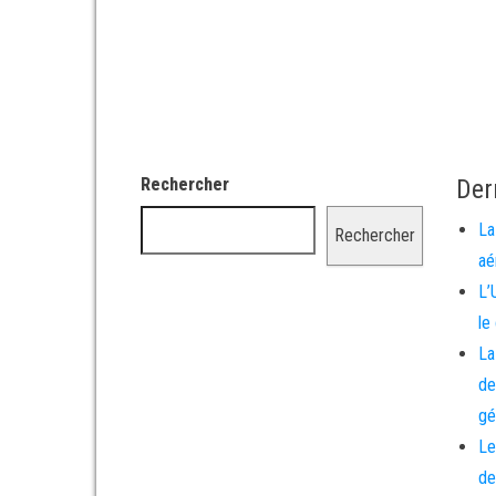
Rechercher
Der
La
Rechercher
aé
L’
le
La
de
gé
Le
de