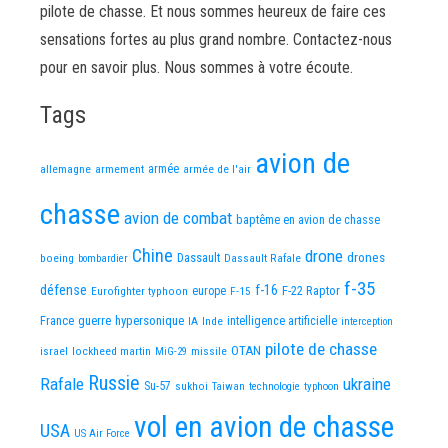
pilote de chasse. Et nous sommes heureux de faire ces
sensations fortes au plus grand nombre. Contactez-nous
pour en savoir plus. Nous sommes à votre écoute.
Tags
avion de
allemagne
armement
armée
armée de l'air
chasse
avion de combat
baptême en avion de chasse
Chine
drone
Dassault
drones
boeing
Dassault Rafale
bombardier
f-35
défense
f-16
F-22 Raptor
Eurofighter typhoon
europe
F-15
France
guerre
hypersonique
IA
Inde
intelligence artificielle
interception
pilote de chasse
OTAN
israel
lockheed martin
missile
MiG-29
Russie
Rafale
ukraine
Su-57
sukhoi
Taiwan
technologie
typhoon
vol en avion de chasse
USA
US Air Force