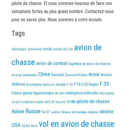
pilote de chasse. Et nous sommes heureux de faire ces
sensations fortes au plus grand nombre. Contactez-nous
pour en savoir plus. Nous sommes à votre écoute.
Tags
avion de
allemagne
armement
armée
armée de l'air
chasse
avion de combat
baptême en avion de chasse
Chine
drone
Dassault
drones
boeing
Dassault Rafale
bombardier
f-35
défense
f-16
F-22 Raptor
Eurofighter typhoon
europe
F-15
France
guerre
hypersonique
IA
Inde
intelligence artificielle
interception
pilote de chasse
OTAN
israel
lockheed martin
missile
MiG-29
Russie
Rafale
ukraine
Su-57
sukhoi
Taiwan
technologie
typhoon
vol en avion de chasse
USA
US Air Force